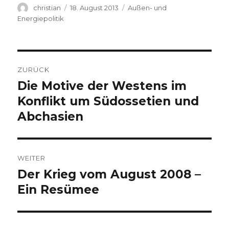
Autor
Veröffentlicht
Kategorien
christian
18. August 2013
Außen- und
am
Energiepolitik
Beitragsnavigation
ZURÜCK
Die Motive der Westens im
Vorheriger
Beitrag:
Konflikt um Südossetien und
Abchasien
WEITER
Der Krieg vom August 2008 –
Nächster
Beitrag:
Ein Resümee