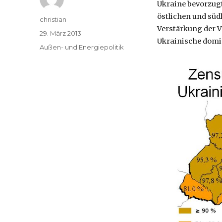
Ukraine bevorzugt
östlichen und sü
Autor
christian
Verstärkung der V
Veröffentlicht
29. März 2013
Ukrainische domin
am
Kategorien
Außen- und Energiepolitik