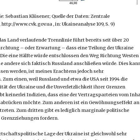
ie: Sebastian Klüsener; Quelle der Daten: Zentrale
ttp://www.cvk.gov.ua , in: Ukaineanalyse 109, S. 9)
as Land verlaufende Trennlinie führt bereits seit über 20
ürchtung – oder Erwartung – dass eine Teilung der Ukraine
Die eine Hälfte würde entschlossen den Weg Richtung Westen
e andere sich faktisch Russland anschließen würde. Dies kan
sen werden, ist meines Erachtens jedoch sehr
 Zum einen, weil Russland und etwa die USA seit 1994 die
rität der Ukraine und die Unverletzlichkeit ihrer Grenzen
bt keinerlei Indizien, dass eine der Vertragsparteien vom Inha
s abrücken möchte. Zum anderen ist ein Gewöhnungseffekt an
reten. Zum dritten gibt es lediglich marginale politische
e Grenzziehungen fordern.
rtschaftspolitische Lage der Ukraine ist gleichwohl sehr