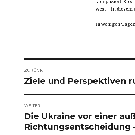
kompliziert. So s
West – in diesem J
In wenigen Tagen 
Beitragsnavigation
ZURÜCK
Ziele und Perspektiven r
Vorheriger
Beitrag:
WEITER
Die Ukraine vor einer au
Nächster
Beitrag:
Richtungsentscheidung –