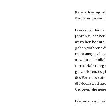
(Quelle: Kartograf
Wahlkommission, h
Diese quer durch d
Jahren zu der Bef
anstehen könnte. 
gehen, während di
nicht ausgeschlos
unwahrscheinlich.
territoriale Integ
garantieren. Es gi
des Vertragstext
die Grenzen einget
Gruppen, die neu
Die innen- und wi