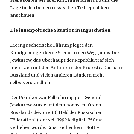
Stelle sollten wir aber kurz innehalten und uns die
Lage in den beiden russischen Teilrepubliken
anschauen:
Die innenpoltische Situation in Inguschetien
Die inguschetische Führung legte den
Kundgebungen keine Steine in den Weg. Junus-bek
Jewkurow, das Oberhaupt der Republik, traf sich
mehrfach mit den Anführern der Proteste. Das ist in
Russland und vielen anderen Ländern nicht
selbstverständlich.
Der Politiker war Fallschirmjäger-General.
Jewkurow wurde mit dem höchsten Orden
Russlands dekoriert („Held der Russischen
Föderation“), der seit 1992 lediglich 750mal
verliehen wurde. Er ist sicher kein „Softi-