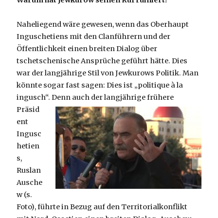
Warum hat Jewkurow seinen Ruf ruiniert?
Naheliegend wäre gewesen, wenn das Oberhaupt
Inguschetiens mit den Clanführern und der
Öffentlichkeit einen breiten Dialog über
tschetschenische Ansprüche geführt hätte. Dies
war der langjährige Stil von Jewkurows Politik. Man
könnte sogar fast sagen: Dies ist „politique à la
ingusch“. Denn auch der langjährige
frühere
Präsid
ent
Ingusc
hetien
s,
Ruslan
Ausche
w (s.
Foto), führte in Bezug auf den Territorialkonflikt