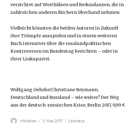
verzichtet auf Worthülsen und Redundanzen, die in
zahlreichen anderen Büchern überhand nehmen.
Vielleicht könnten die beiden Autoren in Zukunft
ihre Trümpfe ausspielen und in einem weiteren
Buch intensiver über die russlandpolitischen
Kontroversen im Bundestag berichten – oder in
ihrer Linkspartei.
Wolfgang Gehrke/Christiane Reymann,
Deutschland und Russland – wie weiter? Der Weg
aus der deutsch-russischen Krise, Berlin 2017, 9,99 €
Autor
Veröffentlicht
Kategorien
christian
3. Mai 2017
Literatur
am