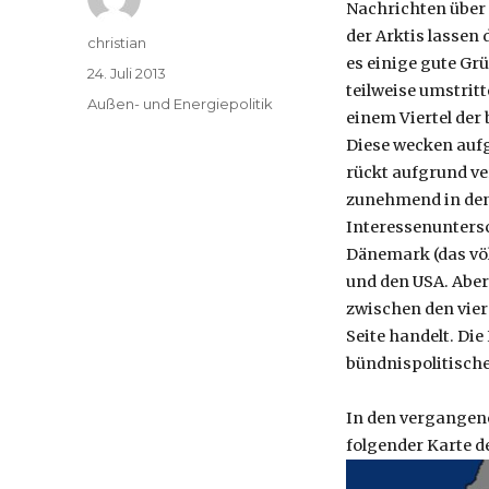
Nachrichten über
der Arktis lassen 
Autor
christian
es einige gute Gr
Veröffentlicht
24. Juli 2013
teilweise umstrit
am
Kategorien
Außen- und Energiepolitik
einem Viertel der
Diese wecken auf
rückt aufgrund ve
zunehmend in den 
Interessenuntersc
Dänemark (das völ
und den USA. Aber 
zwischen den vier
Seite handelt. Di
bündnispolitische
In den vergangene
folgender Karte d