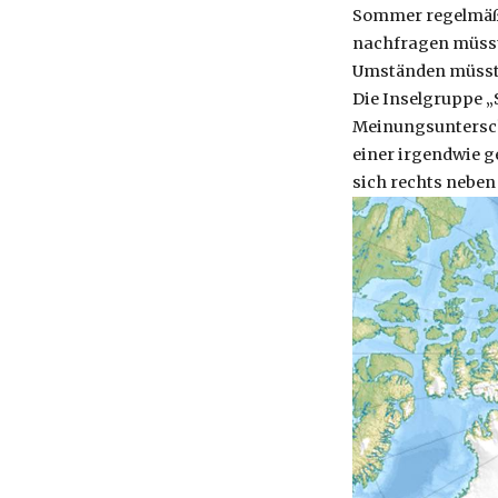
Sommer regelmäßig
nachfragen müsste
Umständen müsste
Die Inselgruppe „S
Meinungsuntersch
einer irgendwie g
sich rechts neben 