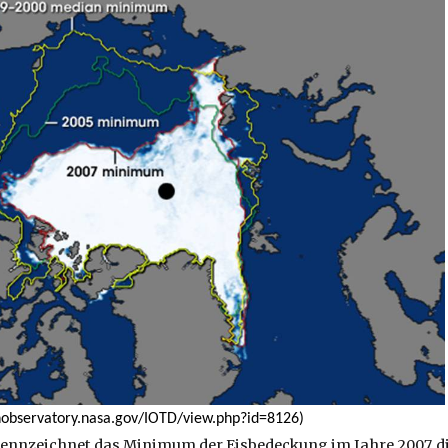
hobservatory.nasa.gov/IOTD/view.php?id=8126)
kennzeichnet das Minimum der Eisbedeckung im Jahre 2007, d