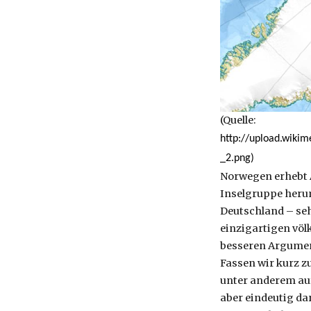
(Quelle:
http://upload.wiki
_2.png)
Norwegen erhebt 
Inselgruppe herum
Deutschland – seh
einzigartigen völ
besseren Argume
Fassen wir kurz z
unter anderem au
aber eindeutig dar