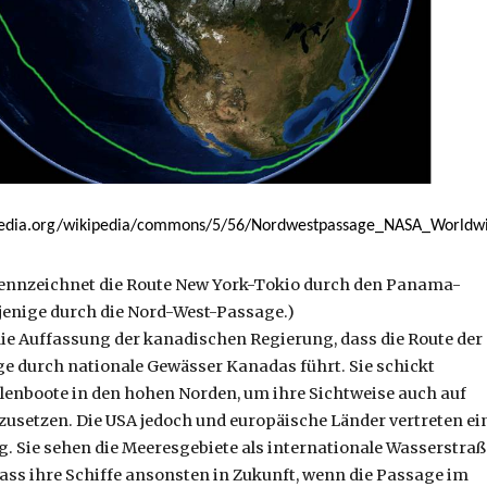
imedia.org/wikipedia/commons/5/56/Nordwestpassage_NASA_Worldw
kennzeichnet die Route New York-Tokio durch den Panama-
iejenige durch die Nord-West-Passage.)
die Auffassung der kanadischen Regierung, dass die Route der
 durch nationale Gewässer Kanadas führt. Sie schickt
llenboote in den hohen Norden, um ihre Sichtweise auch auf
zusetzen. Die USA jedoch und europäische Länder vertreten ei
. Sie sehen die Meeresgebiete als internationale Wasserstraß
 dass ihre Schiffe ansonsten in Zukunft, wenn die Passage im