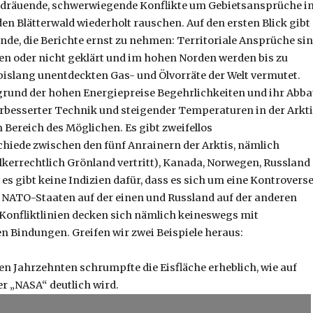
 dräuende, schwerwiegende Konflikte um Gebietsansprüche i
den Blätterwald wiederholt rauschen. Auf den ersten Blick gibt
ünde, die Berichte ernst zu nehmen: Territoriale Ansprüche si
ten oder nicht geklärt und im hohen Norden werden bis zu
 bislang unentdeckten Gas- und Ölvorräte der Welt vermutet.
grund der hohen Energiepreise Begehrlichkeiten und ihr Abb
rbesserter Technik und steigender Temperaturen in der Arkt
Bereich des Möglichen. Es gibt zweifellos
hiede zwischen den fünf Anrainern der Arktis, nämlich
kerrechtlich Grönland vertritt), Kanada, Norwegen, Russland
es gibt keine Indizien dafür, dass es sich um eine Kontrovers
 NATO-Staaten auf der einen und Russland auf der anderen
e Konfliktlinien decken sich nämlich keineswegs mit
n Bindungen. Greifen wir zwei Beispiele heraus:
n Jahrzehnten schrumpfte die Eisfläche erheblich, wie auf
er „NASA“ deutlich wird.