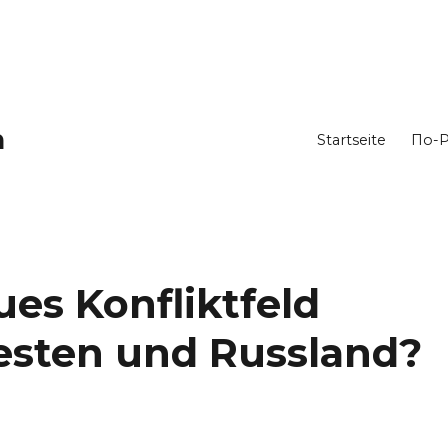
h
Startseite
По-Р
ues Konfliktfeld
sten und Russland?