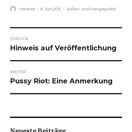
Autor
Veröffentlicht
Kategorien
christian
8. Juni 2012
Außen- und Energiepolitik
am
Beitragsnavigation
ZURÜCK
Hinweis auf Veröffentlichung
Vorheriger
Beitrag:
WEITER
Pussy Riot: Eine Anmerkung
Nächster
Beitrag:
Neueste Beiträge