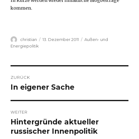
In Kürze werden wieder inhaltliche Blogbeiträge
kommen.
Autor
Veröffentlicht
Kategorien
christian
13. Dezember 2011
Außen- und
am
Energiepolitik
Beitragsnavigation
ZURÜCK
In eigener Sache
Vorheriger
Beitrag:
WEITER
Hintergründe aktueller
Nächster
Beitrag:
russischer Innenpolitik