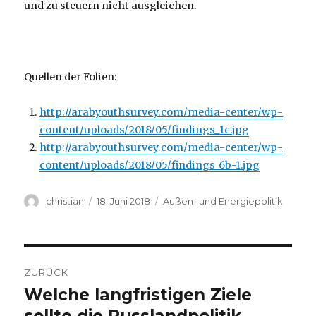
und zu steuern nicht ausgleichen.
Quellen der Folien:
http://arabyouthsurvey.com/media-center/wp-
content/uploads/2018/05/findings_1c.jpg
http://arabyouthsurvey.com/media-center/wp-
content/uploads/2018/05/findings_6b-1.jpg
Autor
Veröffentlicht
Kategorien
christian
18. Juni 2018
Außen- und Energiepolitik
am
Beitragsnavigation
ZURÜCK
Welche langfristigen Ziele
Vorheriger
Beitrag:
sollte die Russlandpolitik