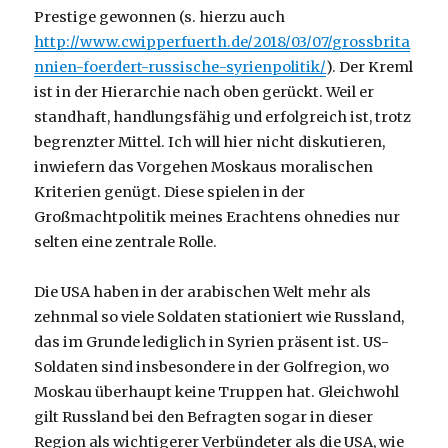
Prestige gewonnen (s. hierzu auch
http://www.cwipperfuerth.de/2018/03/07/grossbrita
nnien-foerdert-russische-syrienpolitik/
). Der Kreml
ist in der Hierarchie nach oben gerückt. Weil er
standhaft, handlungsfähig und erfolgreich ist, trotz
begrenzter Mittel. Ich will hier nicht diskutieren,
inwiefern das Vorgehen Moskaus moralischen
Kriterien genügt. Diese spielen in der
Großmachtpolitik meines Erachtens ohnedies nur
selten eine zentrale Rolle.
Die USA haben in der arabischen Welt mehr als
zehnmal so viele Soldaten stationiert wie Russland,
das im Grunde lediglich in Syrien präsent ist. US-
Soldaten sind insbesondere in der Golfregion, wo
Moskau überhaupt keine Truppen hat. Gleichwohl
gilt Russland bei den Befragten sogar in dieser
Region als wichtigerer Verbündeter als die USA, wie