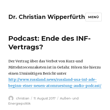
Dr. Christian Wipperfürth
MENÜ
Podcast: Ende des INF-
Vertrags?
Der Vertrag über das Verbot von Kurz-und
Mittelstrecenraketen ist in Gefahr. Hören Sie hierzu
einen 13minütigen Bericht unter
http://www.russland.news/russland-usa-inf-ade-
beginn-einer-neuen-atomruestung-audio-podcast/
Autor
Veröffentlicht
Kategorien
christian
11. August 2017
Außen- und
am
Energiepolitik