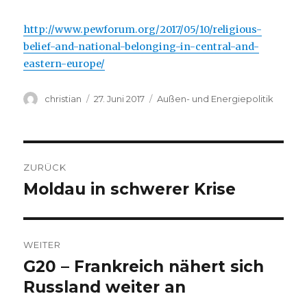
http://www.pewforum.org/2017/05/10/religious-
belief-and-national-belonging-in-central-and-
eastern-europe/
Autor
Veröffentlicht
Kategorien
christian
27. Juni 2017
Außen- und Energiepolitik
am
Beitragsnavigation
ZURÜCK
Moldau in schwerer Krise
Vorheriger
Beitrag:
WEITER
G20 – Frankreich nähert sich
Nächster
Beitrag:
Russland weiter an