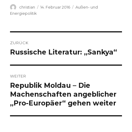
Autor
Veröffentlicht
Kategorien
christian
14. Februar 2016
Außen- und
am
Energiepolitik
Beitragsnavigation
ZURÜCK
Russische Literatur: „Sankya“
Vorheriger
Beitrag:
WEITER
Republik Moldau – Die
Nächster
Beitrag:
Machenschaften angeblicher
„Pro-Europäer“ gehen weiter