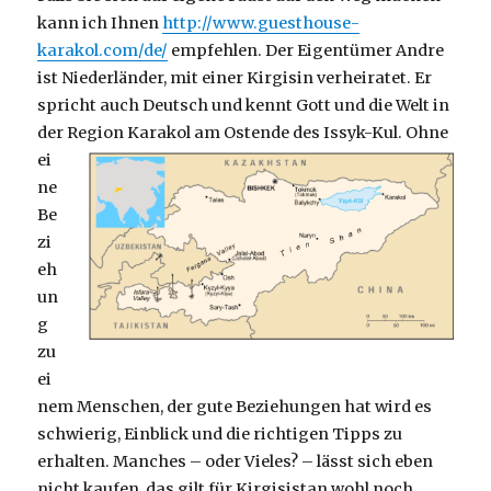
kann ich Ihnen
http://www.guesthouse-
karakol.com/de/
empfehlen. Der Eigentümer Andre
ist Niederländer, mit einer Kirgisin verheiratet. Er
spricht auch Deutsch und kennt Gott und die Welt in
der Region Karakol am Ostende des Issyk-Kul.
Ohne
ei
ne
Be
zi
eh
un
g
zu
ei
nem Menschen, der gute Beziehungen hat wird es
schwierig, Einblick und die richtigen Tipps zu
erhalten. Manches – oder Vieles? – lässt sich eben
nicht kaufen, das gilt für Kirgisistan wohl noch