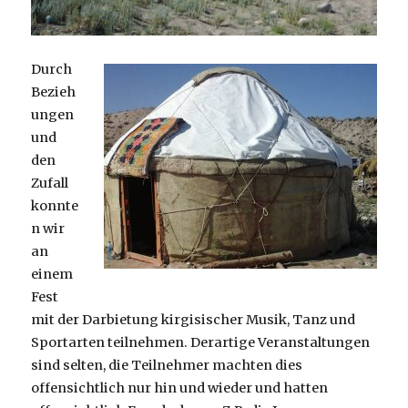
Durch
Bezieh
ungen
und
den
Zufall
konnte
n wir
an
einem
Fest
mit der Darbietung kirgisischer Musik, Tanz und
Sportarten teilnehmen. Derartige Veranstaltungen
sind selten, die Teilnehmer machten dies
offensichtlich nur hin und wieder und hatten