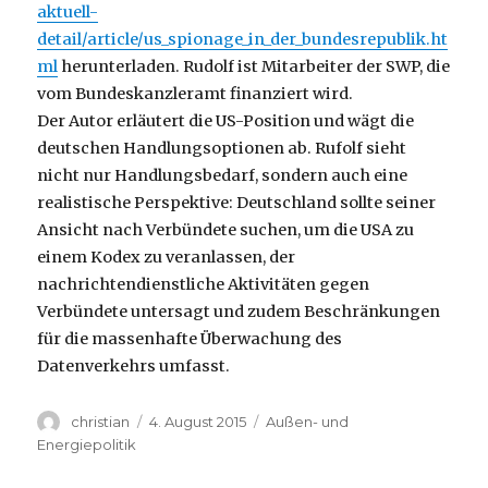
aktuell-
detail/article/us_spionage_in_der_bundesrepublik.ht
ml
herunterladen. Rudolf ist Mitarbeiter der SWP, die
vom Bundeskanzleramt finanziert wird.
Der Autor erläutert die US-Position und wägt die
deutschen Handlungsoptionen ab. Rufolf sieht
nicht nur Handlungsbedarf, sondern auch eine
realistische Perspektive: Deutschland sollte seiner
Ansicht nach Verbündete suchen, um die USA zu
einem Kodex zu veranlassen, der
nachrichtendienstliche Aktivitäten gegen
Verbündete untersagt und zudem Beschränkungen
für die massenhafte Überwachung des
Datenverkehrs umfasst.
Autor
Veröffentlicht
Kategorien
christian
4. August 2015
Außen- und
am
Energiepolitik