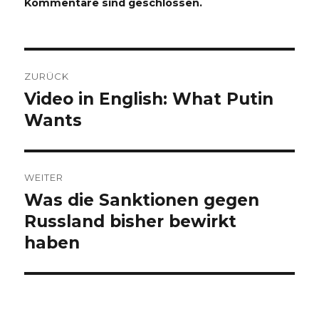
Kommentare sind geschlossen.
Beitragsnavigation
ZURÜCK
Video in English: What Putin
Vorheriger
Beitrag:
Wants
WEITER
Was die Sanktionen gegen
Nächster
Beitrag:
Russland bisher bewirkt
haben