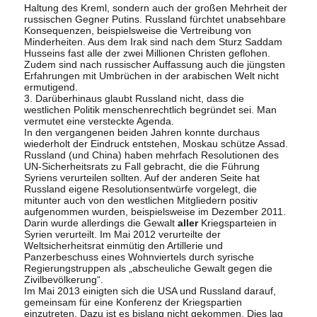
Haltung des Kreml, sondern auch der großen Mehrheit der
russischen Gegner Putins. Russland fürchtet unabsehbare
Konsequenzen, beispielsweise die Vertreibung von
Minderheiten. Aus dem Irak sind nach dem Sturz Saddam
Husseins fast alle der zwei Millionen Christen geflohen.
Zudem sind nach russischer Auffassung auch die jüngsten
Erfahrungen mit Umbrüchen in der arabischen Welt nicht
ermutigend.
3. Darüberhinaus glaubt Russland nicht, dass die
westlichen Politik menschenrechtlich begründet sei. Man
vermutet eine versteckte Agenda.
In den vergangenen beiden Jahren konnte durchaus
wiederholt der Eindruck entstehen, Moskau schütze Assad.
Russland (und China) haben mehrfach Resolutionen des
UN-Sicherheitsrats zu Fall gebracht, die die Führung
Syriens verurteilen sollten. Auf der anderen Seite hat
Russland eigene Resolutionsentwürfe vorgelegt, die
mitunter auch von den westlichen Mitgliedern positiv
aufgenommen wurden, beispielsweise im Dezember 2011.
Darin wurde allerdings die Gewalt
aller
Kriegsparteien in
Syrien verurteilt. Im Mai 2012 verurteilte der
Weltsicherheitsrat einmütig den Artillerie und
Panzerbeschuss eines Wohnviertels durch syrische
Regierungstruppen als „abscheuliche Gewalt gegen die
Zivilbevölkerung“.
Im Mai 2013 einigten sich die USA und Russland darauf,
gemeinsam für eine Konferenz der Kriegspartien
einzutreten. Dazu ist es bislang nicht gekommen. Dies lag