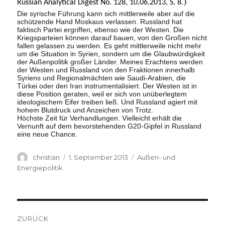
)
Russian Analytical Digest No. 128, 10.06.2013, S. 8.
Die syrische Führung kann sich mittlerweile aber auf die
schützende Hand Moskaus verlassen. Russland hat
faktisch Partei ergriffen, ebenso wie der Westen. Die
Kriegsparteien können darauf bauen, von den Großen nicht
fallen gelassen zu werden. Es geht mittlerweile nicht mehr
um die Situation in Syrien, sondern um die Glaubwürdigkeit
der Außenpolitik großer Länder. Meines Erachtens werden
der Westen und Russland von den Fraktionen innerhalb
Syriens und Regionalmächten wie Saudi-Arabien, die
Türkei oder den Iran instrumentalisiert. Der Westen ist in
diese Position geraten, weil er sich von unüberlegtem
ideologischem Eifer treiben ließ. Und Russland agiert mit
hohem Blutdruck und Anzeichen von Trotz.
Höchste Zeit für Verhandlungen. Vielleicht erhält die
Vernunft auf dem bevorstehenden G20-Gipfel in Russland
eine neue Chance.
Autor
Veröffentlicht
Kategorien
christian
1. September 2013
Außen- und
am
Energiepolitik
Beitragsnavigation
ZURÜCK