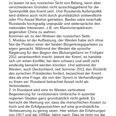
zu lassen ist aus russischer Sicht von Belang, kann aber
verschiedenen Gründen nicht ausschlaggebend für die
Syrienpolitik des Kreml sein. Und Russlands Außenpolitik
wird drittens auch nicht durch grundsätzlich antiwestliche
oder Pro-Assad Motive getrieben. Beides wäre innerhalb
Russlands hochgradig unpopulär und widerspräche den
nationalen Interessen, z.B. um Manövrierspielraum
gegenüber China zu wahren.
Kommen wir zu den Motiven der russischen Seite:
1. Moskau ist der Auffassung, der Westen habe sich ohne
Not die Position einer der beiden Bürgerkriegsparteien zu
eigen gemacht. Während der Westen die syrische
Regierung für den Beginn des Blutvergießens im Frühjahr
2011 verantwortlich macht, betont der Kreml, es handele
sich um einen Konflikt, bei dem schwarz und weiß nicht
eindeutig benannt werden könnten. Und während der
Westen, auch Deutschland, seit Sommer 2011 den Rücktritt
des syrischen Präsidenten fordert, bezeichnet der Kreml
dies als eine Frage, die von den Syrern in Verhandlungen
zu lösen sei. Russland betrachtet Assad nicht als
Verbündeten.
2. In Russland wird eine im Westen verbreitete
Begeisterung für revolutionäre Umbrüche in autoritär
regierten Staaten ganz grundsätzlich nicht geteilt. Es
herrscht die Meinung vor, dass die menschlichen Kosten zu
hoch und die Erfolgsaussichten auf eine grundsätzliche
Verbesserung zu gering seien. Hier wirken die Erfahrungen
von 1917 und der 1990er Jahre nach. Dies ist nicht nur die